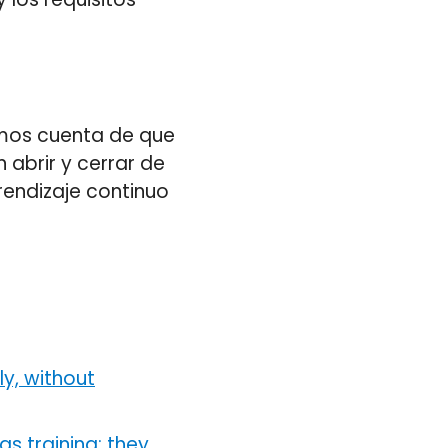
mos cuenta de que
abrir y cerrar de
rendizaje continuo
y, without
as training: they