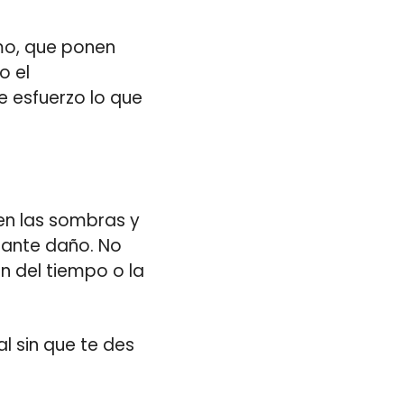
mo, que ponen
o el
e esfuerzo lo que
 en las sombras y
tante daño. No
 del tiempo o la
l sin que te des