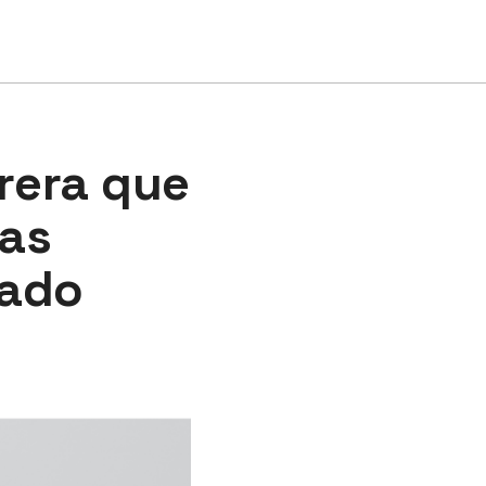
rrera que
as
iado