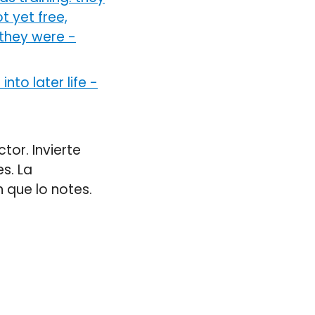
 yet free,
 they were
-
nto later life
-
tor. Invierte
s. La
 que lo notes.