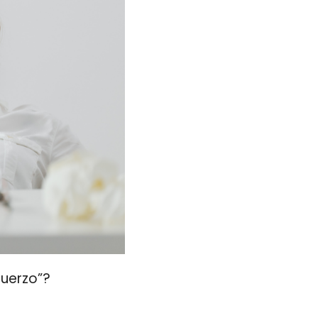
fuerzo”?