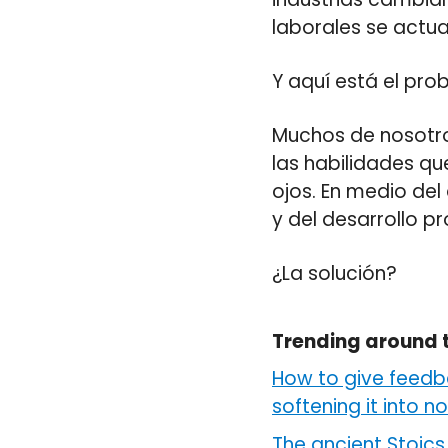
laborales se actual
Y aquí está el pro
Muchos de nosotr
las habilidades qu
ojos. En medio del
y del desarrollo pr
¿La solución?
Trending around 
How to give feedb
softening it into n
The ancient Stoics 