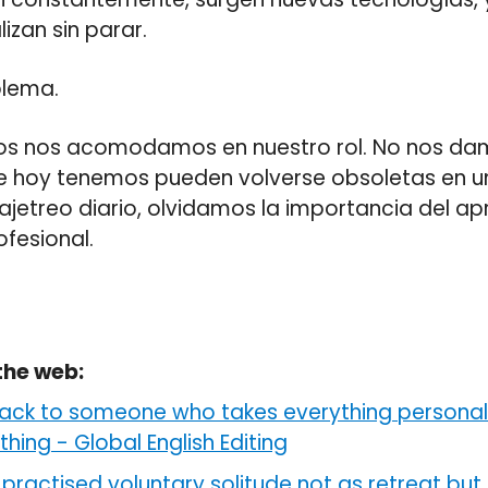
izan sin parar.
blema.
os nos acomodamos en nuestro rol. No nos da
e hoy tenemos pueden volverse obsoletas en un 
 ajetreo diario, olvidamos la importancia del ap
ofesional.
the web:
ack to someone who takes everything personall
othing
-
Global English Editing
practised voluntary solitude not as retreat but 