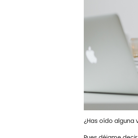
¿Has oído alguna v
Pues déjame decir