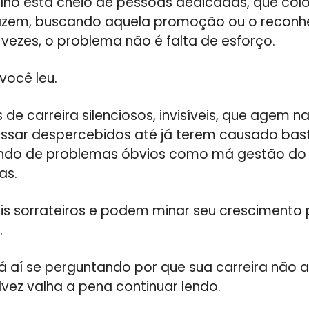
lho está cheio de pessoas dedicadas, que co
azem, buscando aquela promoção ou o reconh
vezes, o problema não é falta de esforço.
você leu.
 de carreira silenciosos, invisíveis, que agem 
sar despercebidos até já terem causado bast
ndo de problemas óbvios como má gestão do 
as.
is sorrateiros e podem minar seu crescimento 
.
tá aí se perguntando por que sua carreira não
lvez valha a pena continuar lendo.