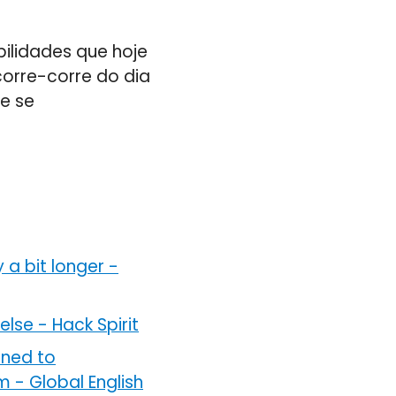
ilidades que hoje
corre-corre do dia
e se
 a bit longer
-
else
-
Hack Spirit
rned to
em
-
Global English