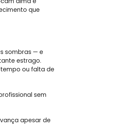
locam alma e
ecimento que
nas sombras — e
ante estrago.
tempo ou falta de
profissional sem
 avança apesar de