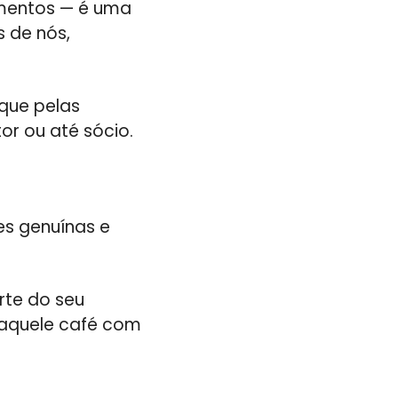
amentos — é uma
s de nós,
que pelas
or ou até sócio.
es genuínas e
rte do seu
e aquele café com