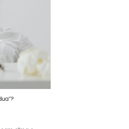
dua”?