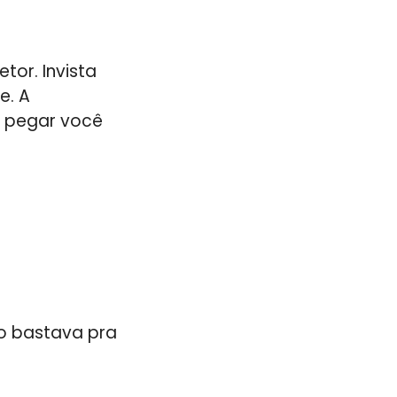
tor. Invista
e. A
e pegar você
ro bastava pra