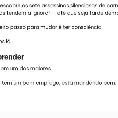
scobrir os sete assassinos silenciosos de carr
s tendem a ignorar — até que seja tarde dema
eiro passo para mudar é ter consciência.
s lá.
prender
om um dos maiores.
u, tem um bom emprego, está mandando bem. T