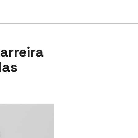
arreira
das
s