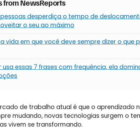
es from NewsReports
 pessoas desperdiça o tempo de deslocamento
oveitar o seu ao máximo
 vida em que você deve sempre dizer o que p
 usa essas 7 frases com frequência, ela domin
oções
rcado de trabalho atual é que o aprendizado n
mpre mudando, novas tecnologias surgem o te
gas vivem se transformando.