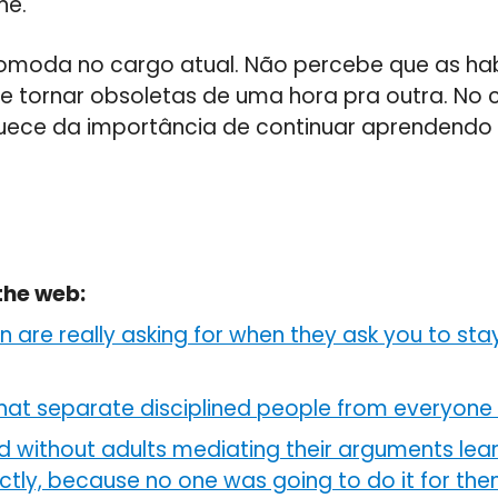
he.
omoda no cargo atual. Não percebe que as hab
e tornar obsoletas de uma hora pra outra. No 
quece da importância de continuar aprendendo 
the web:
 are really asking for when they ask you to stay
hat separate disciplined people from everyone 
d without adults mediating their arguments lea
tly, because no one was going to do it for th