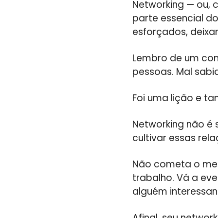
Networking — ou, 
parte essencial do
esforçados, deixa
Lembro de um cong
pessoas. Mal sabia
Foi uma lição e ta
Networking não é s
cultivar essas re
Não cometa o mes
trabalho. Vá a ev
alguém interessan
Afinal, seu networ