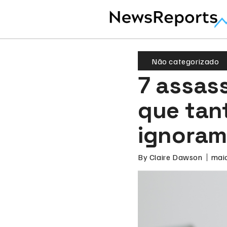
Não categorizado
7 assass
que tan
ignoram
By
Claire Dawson
mai