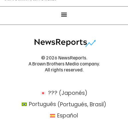
© 2026 NewsReports.
A Brown Brothers Media company.
All rights reserved.
???
(
Japonés
)
Português
(
Portugués, Brasil
)
Español