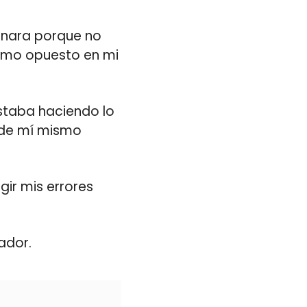
inara porque no
remo opuesto en mi
staba haciendo lo
a de mí mismo
gir mis errores
ador.