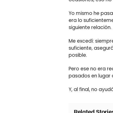
Yo mismo he pasad
era lo suficiente
siguiente relación.
Me excedí: siempr
suficiente, asegu
posible.
Pero ese no era re
pasados en lugar 
Y, al final, no ay
Related Stori