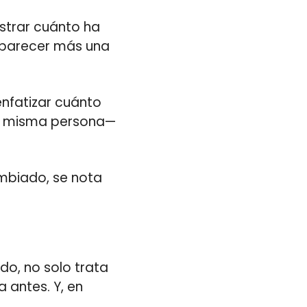
trar cuánto ha
e parecer más una
enfatizar cuánto
la misma persona—
ambiado, se nota
o, no solo trata
 antes. Y, en