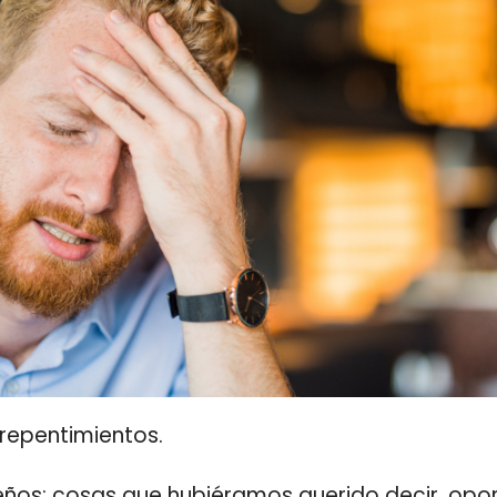
repentimientos.
ños: cosas que hubiéramos querido decir, opo