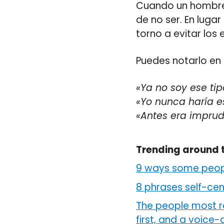
Cuando un hombre 
de no ser. En luga
torno a evitar los
Puedes notarlo en 
«Ya no soy ese tip
«Yo nunca haría e
«Antes era imprude
Trending around 
9 ways some peopl
8 phrases self-ce
The people most r
first, and a voice