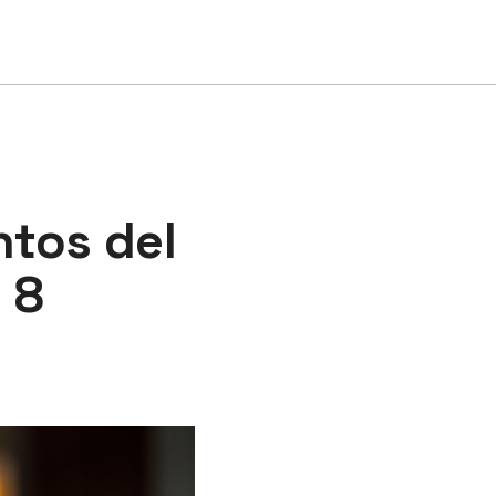
tos del
 8