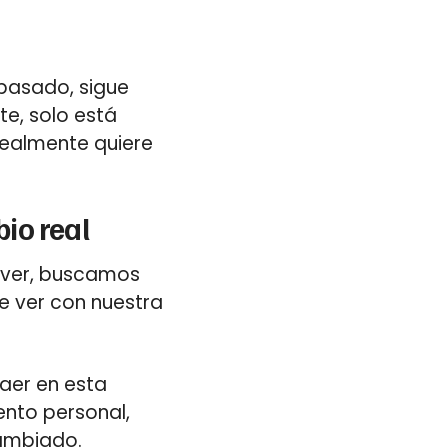
pasado, sigue
e, solo está
 realmente quiere
io real
olver, buscamos
e ver con nuestra
aer en esta
ento personal,
ambiado.