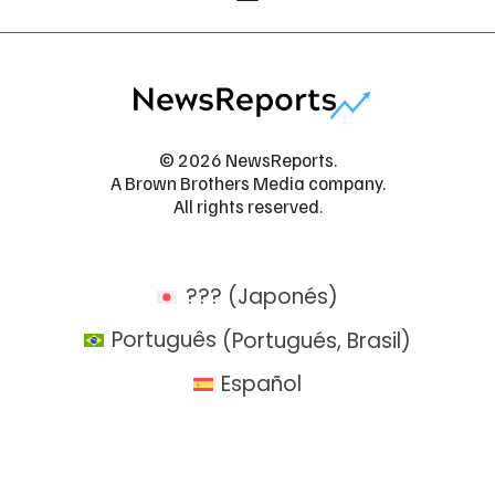
© 2026 NewsReports.
A Brown Brothers Media company.
All rights reserved.
???
(
Japonés
)
Português
(
Portugués, Brasil
)
Español