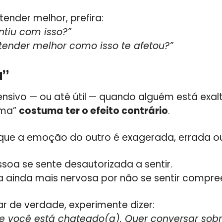
tender melhor, prefira:
ntiu com isso?”
tender melhor como isso te afetou?”
a”
ensivo — ou até útil — quando alguém está exal
lma”
costuma ter o efeito contrário
.
 que a emoção do outro é exagerada, errada ou
soa se sente desautorizada a sentir.
ca ainda mais nervosa por não se sentir compre
r de verdade, experimente dizer:
e você está chateado(a). Quer conversar sobr