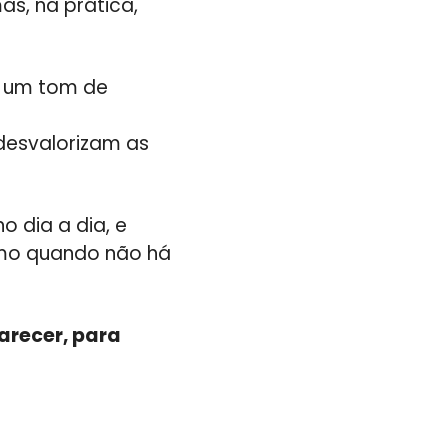
s, na prática,
m um tom de
desvalorizam as
o dia a dia, e
smo quando não há
arecer, para