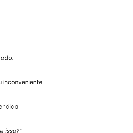
tado.
 inconveniente.
endida.
e isso?”