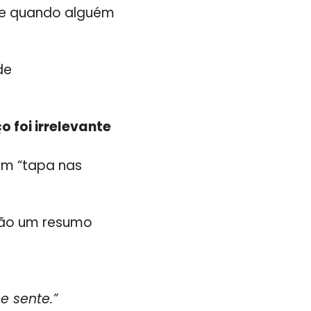
te quando alguém
de
o foi irrelevante
um “tapa nas
não um resumo
e sente.”