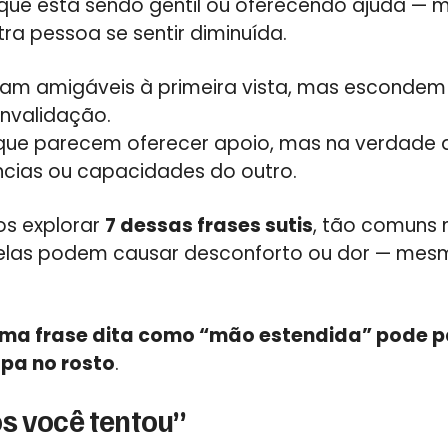
ue está sendo gentil ou oferecendo ajuda — ma
ra pessoa se sentir diminuída.
oam amigáveis à primeira vista, mas esconde
invalidação.
que parecem oferecer apoio, mas na verdade 
cias ou capacidades do outro.
os explorar
7 dessas frases sutis
, tão comuns n
 elas podem causar desconforto ou dor — me
ma frase dita como “mão estendida” pode p
pa no rosto
.
s você tentou”