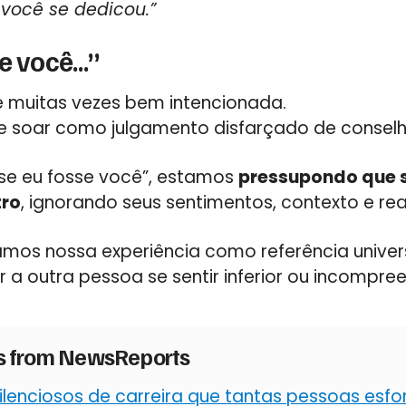
 você se dedicou.”
se você…”
 e muitas vezes bem intencionada.
soar como julgamento disfarçado de conselh
se eu fosse você”, estamos
pressupondo que 
tro
, ignorando seus sentimentos, contexto e rea
amos nossa experiência como referência univers
r a outra pessoa se sentir inferior ou incompre
es from NewsReports
silenciosos de carreira que tantas pessoas es