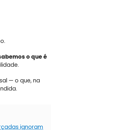
o.
sabemos o que é
lidade.
al — o que, na
endida.
forçadas ignoram