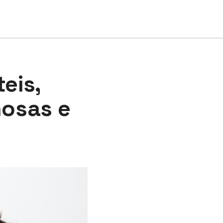
eis,
osas e