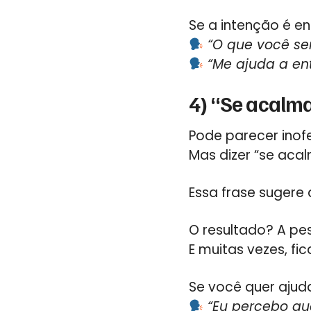
Se a intenção é en
“O que você se
“Me ajuda a en
4) “Se acalm
Pode parecer inof
Mas dizer “se aca
Essa frase sugere
O resultado? A pes
E muitas vezes, fi
Se você quer ajuda
“Eu percebo qu