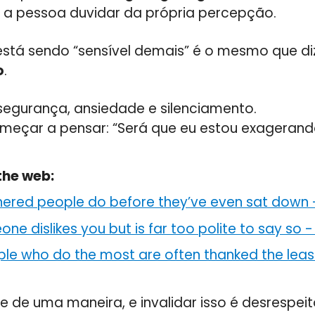
 a pessoa duvidar da própria percepção.
está sendo “sensível demais” é o mesmo que di
o
.
nsegurança, ansiedade e silenciamento.
meçar a pensar: “Será que eu estou exagera
the web:
nered people do before they’ve even sat down
ne dislikes you but is far too polite to say so
ple who do the most are often thanked the leas
 de uma maneira, e invalidar isso é desrespeit