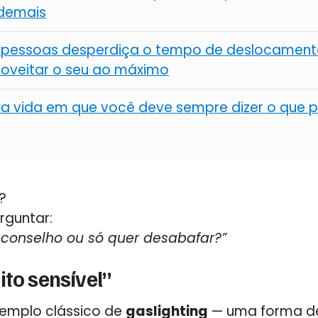
 demais
 pessoas desperdiça o tempo de deslocamento
oveitar o seu ao máximo
 vida em que você deve sempre dizer o que p
?
rguntar:
conselho ou só quer desabafar?”
ito sensível”
xemplo clássico de
gaslighting
— uma forma d