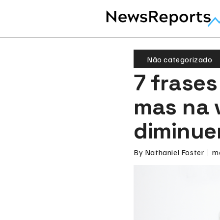
Não categorizado
7 frases
mas na 
diminue
By
Nathaniel Foster
m