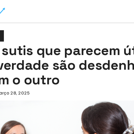
 sutis que parecem út
verdade são desdenh
m o outro
arço 28, 2025