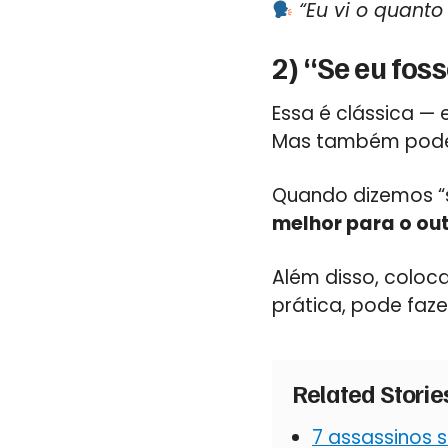
“Eu vi o quanto
2) “Se eu fos
Essa é clássica —
Mas também pode 
Quando dizemos “
melhor para o ou
Além disso, coloc
prática, pode faze
Related Stori
7 assassinos 