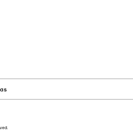
ías
ved.