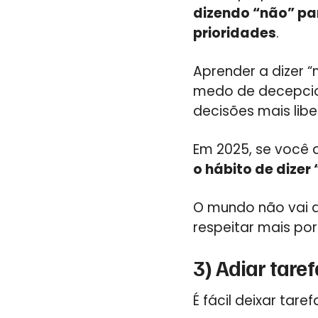
dizendo “não” p
prioridades
.
Aprender a dizer “
medo de decepcio
decisões mais libe
Em 2025, se você q
o hábito de dizer
O mundo não vai d
respeitar mais po
3) Adiar tare
É fácil deixar ta