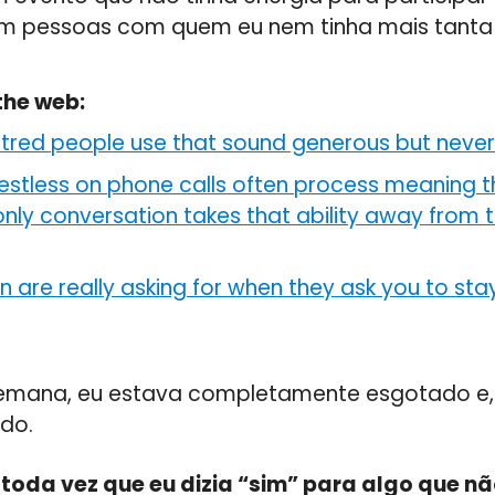
om pessoas com quem eu nem tinha mais tanta
the web:
ntred people use that sound generous but never
estless on phone calls often process meaning 
-only conversation takes that ability away from
 are really asking for when they ask you to stay
semana, eu estava completamente esgotado e, 
do.
:
toda vez que eu dizia “sim” para algo que nã