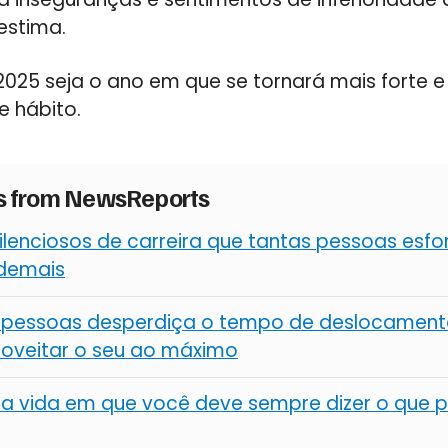
estima.
025 seja o ano em que se tornará mais forte e 
 hábito.
es from NewsReports
silenciosos de carreira que tantas pessoas es
 demais
 pessoas desperdiça o tempo de deslocamento
oveitar o seu ao máximo
 vida em que você deve sempre dizer o que p