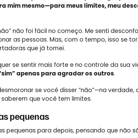
ara mim mesmo—para meus limites, meu desc
não” não foi fácil no começo. Me senti desconf
nar as pessoas. Mas, com o tempo, isso se to
rtadoras que já tomei.
uer se sentir mais forte e no controle da sua v
 “sim” apenas para agradar os outros
.
esmoronar se você disser “não”—na verdade, 
r saberem que você tem limites.
fas pequenas
refas pequenas para depois, pensando que não s