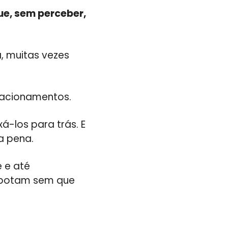
ue, sem perceber,
a, muitas vezes
lacionamentos.
á-los para trás. E
a pena.
 e até
sabotam sem que