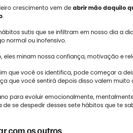
deiro crescimento vem de
abrir mão daquilo q
o
.
bitos sutis que se infiltram em nosso dia a di
o normal ou inofensivo.
 eles minam nossa confiança, motivação e re
im que você os identifica, pode começar a deix
rça que você sentirá depois disso valem muito 
 ano para evoluir emocionalmente, mentalmente
ra de se despedir desses sete hábitos que te 
ar com os outros