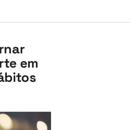
rnar
rte em
ábitos