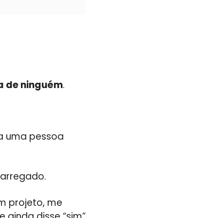
 a de ninguém
.
va uma pessoa
carregado.
m projeto, me
e ainda disse “sim”