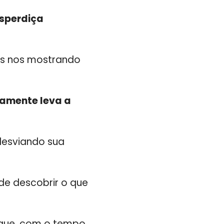
sperdiça
ais nos mostrando
amente leva a
desviando sua
de descobrir o que
e que, com o tempo,