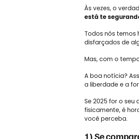
Às vezes, o verda
está te segurand
Todos nós temos há
disfarçados de alg
Mas, com o tempo,
A boa notícia? Ass
a liberdade e a fo
Se 2025 for o seu
fisicamente, é ho
você perceba.
1) Se compar