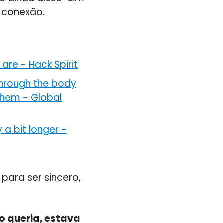
 conexão.
 are
-
Hack Spirit
through the body
 them
-
Global
 a bit longer
-
para ser sincero,
o queria, estava