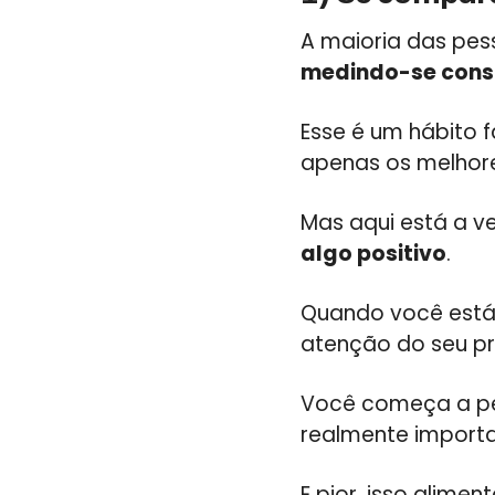
A maioria das pe
medindo-se cons
Esse é um hábito 
apenas os melhor
Mas aqui está a v
algo positivo
.
Quando você está 
atenção do seu pr
Você começa a per
realmente importa
E pior, isso alime