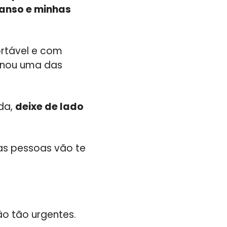
anso e minhas
ortável e com
rnou uma das
ida,
deixe de lado
as pessoas vão te
ão tão urgentes.