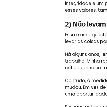
integridade e um
esses valores, t
2) Não levam 
Essa é uma questão
levar as coisas pa
Há alguns anos, l
trabalho. Minha re
crítica como um a
Contudo, à medida
mudou. Em vez de
uma oportunidade
Pessoas autoconfi