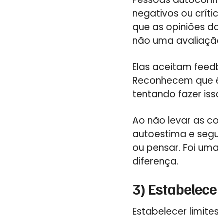
negativos ou crít
que as opiniões d
não uma avaliação
Elas aceitam feed
Reconhecem que é
tentando fazer iss
Ao não levar as c
autoestima e segu
ou pensar. Foi uma
diferença.
3) Estabelece
Estabelecer limit