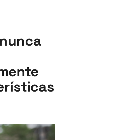
 nunca
lmente
rísticas