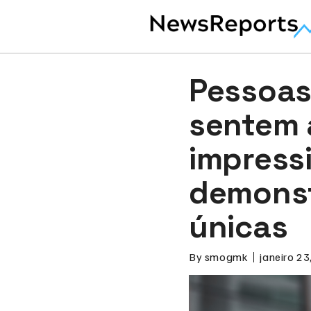
Pessoas
sentem 
impress
demonst
únicas
By
smogmk
janeiro 23