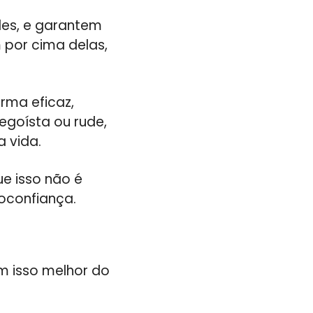
des, e garantem
 por cima delas,
rma eficaz,
egoísta ou rude,
 vida.
ue isso não é
oconfiança.
m isso melhor do