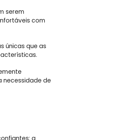
em serem
onfortáveis com
s únicas que as
cterísticas.
ntemente
a necessidade de
onfiantes: a