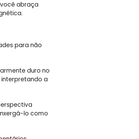
 você abraça
nética.
ldades para não
larmente duro no
 interpretando a
perspectiva
enxergá-lo como
mentários