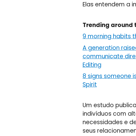
Elas entendem a im
Trending around 
9 morning habits t
A generation raise
communicate direc
Editing
8 signs someone is
Spirit
Um estudo publicad
indivíduos com al
necessidades e de
seus relacionamen