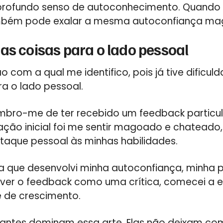
 profundo senso de autoconhecimento. Quando
ambém pode exalar a mesma autoconfiança mag
as coisas para o lado pessoal
 com a qual me identifico, pois já tive dificu
ra o lado pessoal.
embro-me de ter recebido um feedback particu
ação inicial foi me sentir magoado e chateado,
taque pessoal às minhas habilidades.
 que desenvolvi minha autoconfiança, minha 
 ver o feedback como uma crítica, comecei a 
 de crescimento.
antes dominam essa arte. Elas não deixam co