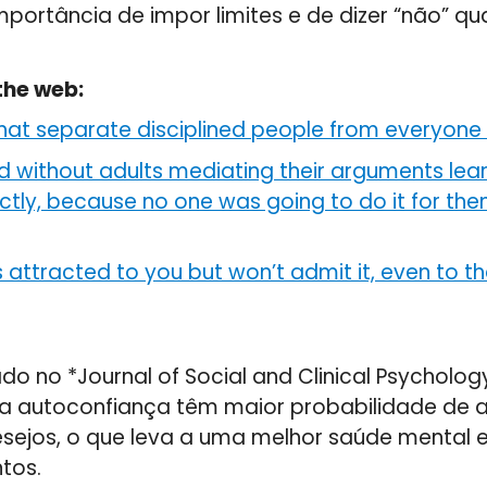
portância de impor limites e de dizer “não” q
the web:
hat separate disciplined people from everyone 
d without adults mediating their arguments lea
tly, because no one was going to do it for th
 attracted to you but won’t admit it, even to 
o no *Journal of Social and Clinical Psycholog
ta autoconfiança têm maior probabilidade de a
sejos, o que leva a uma melhor saúde mental 
tos.