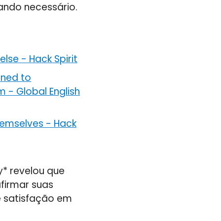
uando necessário.
else
-
Hack Spirit
rned to
em
-
Global English
themselves
-
Hack
y* revelou que
firmar suas
e satisfação em