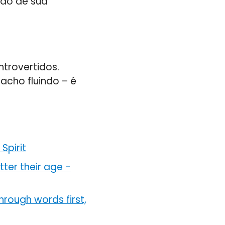
ndo de sua
ntrovertidos.
acho fluindo – é
Spirit
ter their age
-
hrough words first,