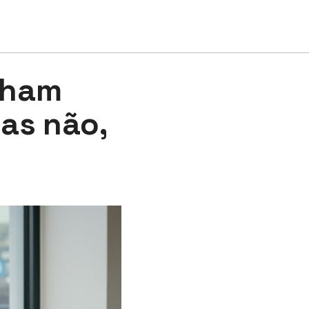
acham
as não,