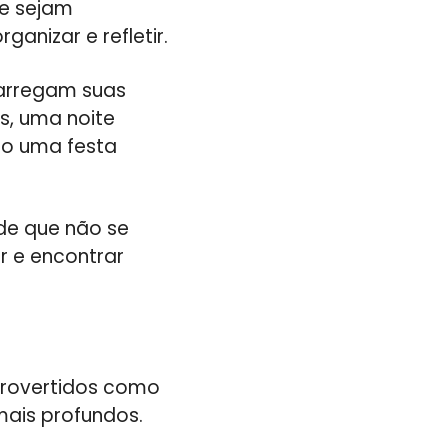
ue sejam
anizar e refletir.
carregam suas
s, uma noite
to uma festa
 de que não se
r e encontrar
trovertidos como
mais profundos.