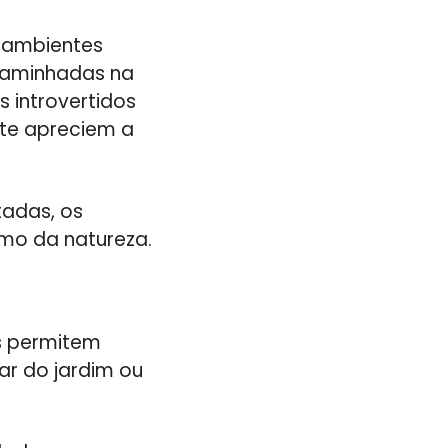
m ambientes
 Caminhadas na
s introvertidos
nte apreciem a
tadas, os
lmo da natureza.
es permitem
dar do jardim ou