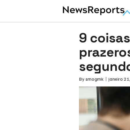
9 coisa
prazero
segundo
By
smogmk
janeiro 21