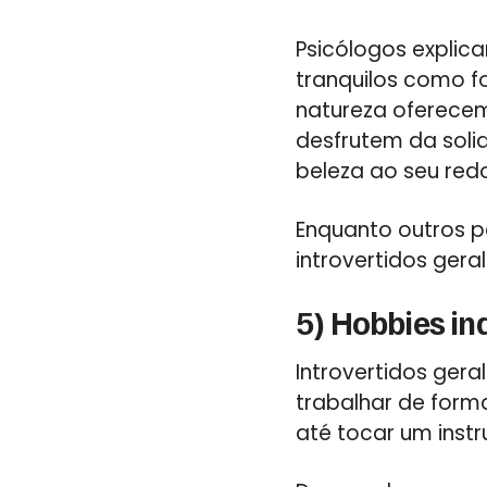
Psicólogos explic
tranquilos como f
natureza oferecem 
desfrutem da soli
beleza ao seu redo
Enquanto outros p
introvertidos ger
5) Hobbies i
Introvertidos ger
trabalhar de forma 
até tocar um inst