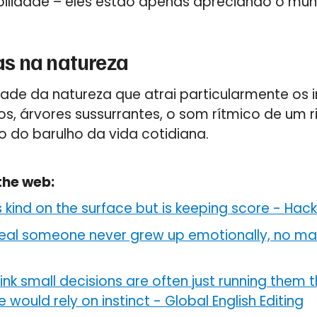
abilidade – eles estão apenas apreciando o mu
s na natureza
ade da natureza que atrai particularmente os i
s, árvores sussurrantes, o som rítmico de um ri
o do barulho da vida cotidiana.
the web:
 kind on the surface but is keeping score
-
Hack 
veal someone never grew up emotionally, no mat
nk small decisions are often just running them t
would rely on instinct
-
Global English Editing