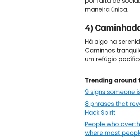
por falta de soci
maneira única.
4) Caminhada
Há algo na serenid
Caminhos tranquilo
um refúgio pacífic
Trending around 
9 signs someone is
8 phrases that re
Hack Spirit
People who overthi
where most people 