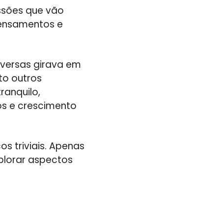
ussões que vão
pensamentos e
versas girava em
to outros
ranquilo,
os e crescimento
s triviais. Apenas
plorar aspectos