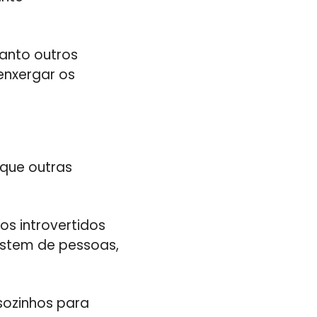
uanto outros
enxergar os
 que outras
s introvertidos
ostem de pessoas,
sozinhos para