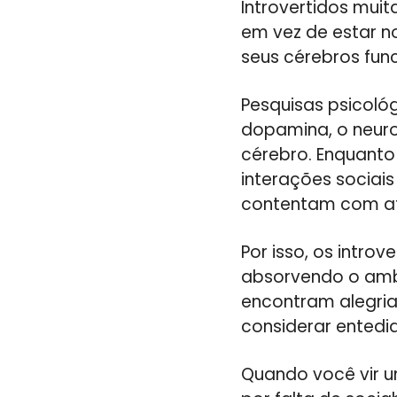
Introvertidos mui
em vez de estar n
seus cérebros fun
Pesquisas psicoló
dopamina, o neuro
cérebro. Enquanto
interações sociais
contentam com at
Por isso, os intro
absorvendo o ambi
encontram alegri
considerar entedi
Quando você vir u