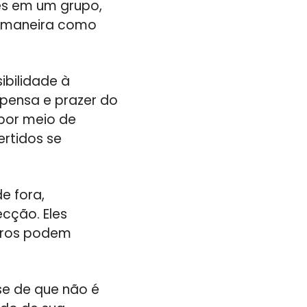
es em um grupo,
 à maneira como
ibilidade à
pensa e prazer do
por meio de
ertidos se
e fora,
cção. Eles
tros podem
se de que não é