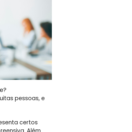
te?
uitas pessoas, e
esenta certos
preensiva. Além