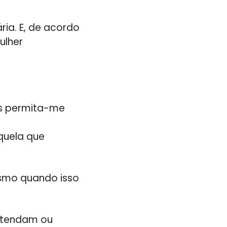
ria. E, de acordo
ulher
as permita-me
quela que
smo quando isso
ntendam ou