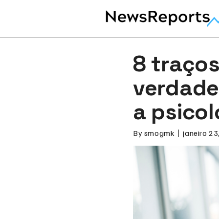
8 traço
verdade
a psicol
By
smogmk
janeiro 23