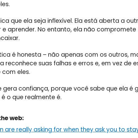
es.
ica que ela seja inflexível. Ela está aberta a ou
r e aprender. No entanto, ela não compromete 
caixar.
tica é honesta – não apenas com os outros,
a reconhece suas falhas e erros e, em vez de 
 com eles.
e gera confiança, porque você sabe que ela é 
 é o que realmente é.
the web:
 are really asking for when they ask you to stay