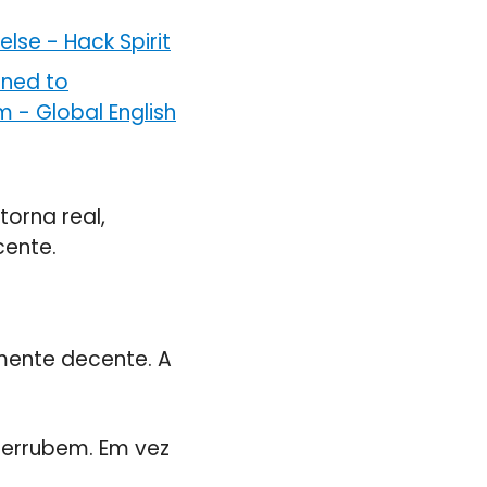
else
-
Hack Spirit
rned to
em
-
Global English
torna real,
cente.
mente decente. A
.
derrubem. Em vez