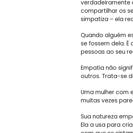
verdadeiramente 
compartilhar os se
simpatiza – ela re
Quando alguém es
se fossem dela. É
pessoas ao seu r
Empatia não signi
outros. Trata-se 
Uma mulher com e
muitas vezes parece
Sua natureza empá
Ela a usa para cr