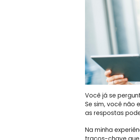
Você já se pergun
Se sim, você não e
as respostas pode
Na minha experiên
traços-chave que 