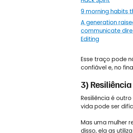
Hack Spirit
9 morning habits t
A generation raise
communicate direc
Editing
Esse traço pode nã
confiável e, no f
3) Resiliência
Resiliência é out
vida pode ser difíc
Mas uma mulher re
disso, ela as util