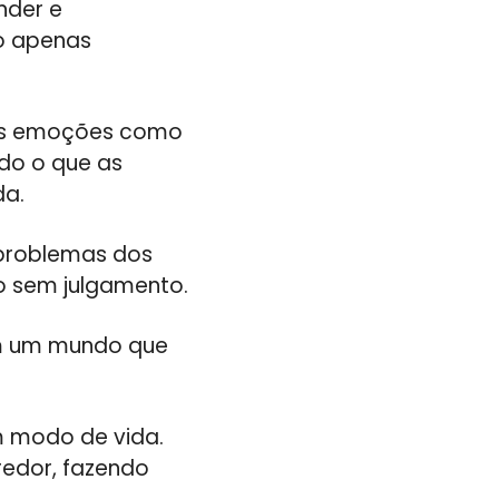
nder e
ão apenas
sas emoções como
do o que as
da.
 problemas dos
ão sem julgamento.
em um mundo que
m modo de vida.
redor, fazendo