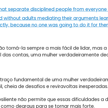
hat separate disciplined people from everyone 
d without adults mediating their arguments lea
tly, because no one was going to do it for th
o torná-la sempre a mais fácil de lidar, mas a 
inal das contas, uma mulher verdadeiramente de
ro traço fundamental de uma mulher verdadeira
il, cheia de desafios e reviravoltas inesperadas
siliente não permite que essas dificuldades a 
iza como degraus para se tornar mais forte.