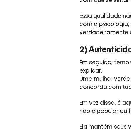
com que se sintam 
Essa qualidade não
com a psicologia,
verdadeiramente 
2) Autenticid
Em seguida, temos
explicar.
Uma mulher verda
concorda com tudo
Em vez disso, é 
não é popular ou fá
Ela mantém seus 