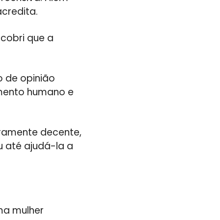
credita.
scobri que a
 de opinião
amento humano e
iramente decente,
 até ajudá-la a
ma mulher