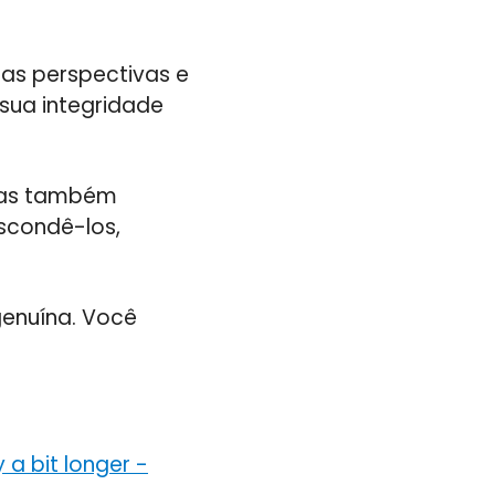
tras perspectivas e
sua integridade
 mas também
escondê-los,
genuína. Você
 a bit longer
-