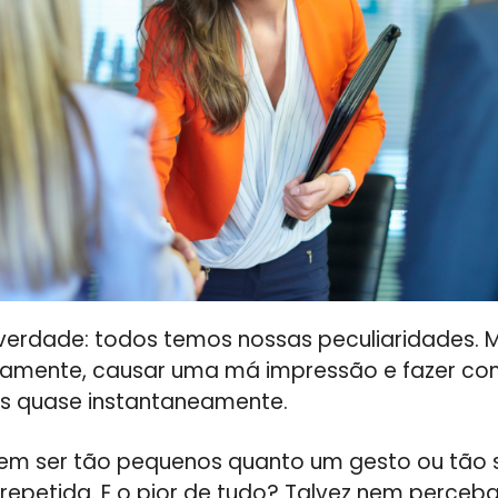
erdade: todos temos nossas peculiaridades. M
damente, causar uma má impressão e fazer co
s quase instantaneamente.
em ser tão pequenos quanto um gesto ou tão si
repetida. E o pior de tudo? Talvez nem perc