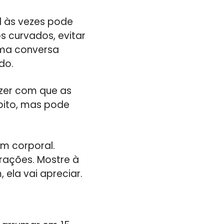
l às vezes pode
s curvados, evitar
uma conversa
do.
zer com que as
bito, mas pode
m corporal.
rações. Mostre à
ela vai apreciar.