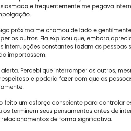
usiasmada e frequentemente me pegava inter
mpolgação.
miga próxima me chamou de lado e gentilment
mper os outros. Ela explicou que, embora aprec
s interrupções constantes faziam as pessoas 
não importassem.
e alerta. Percebi que interromper os outros, 
srespeitoso e poderia fazer com que as pesso
eamente.
o feito um esforço consciente para controlar e
tros terminem seus pensamentos antes de interv
relacionamentos de forma significativa.