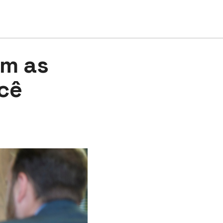
em as
cê