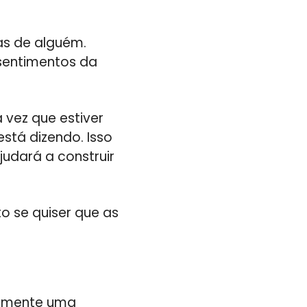
as de alguém.
sentimentos da
 vez que estiver
stá dizendo. Isso
udará a construir
o se quiser que as
ralmente uma