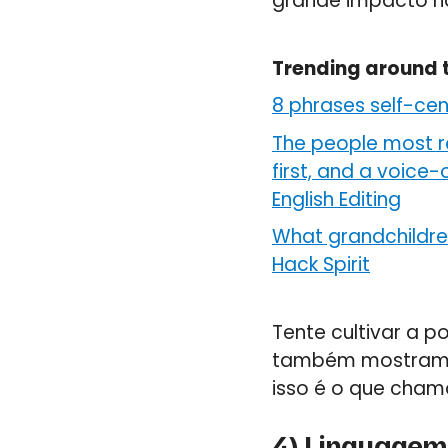
grande impacto n
Trending around 
8 phrases self-ce
The people most r
first, and a voice
English Editing
What grandchildren
Hack Spirit
Tente cultivar a p
também mostram q
isso é o que cham
4) Linguagem