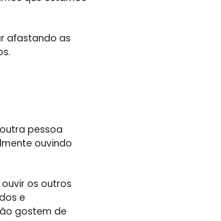
r afastando as
os.
 outra pessoa
almente ouvindo
ouvir os outros
dos e
 não gostem de