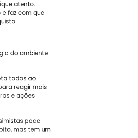
ique atento.
o e faz com que
uisto.
gia do ambiente
eta todos ao
ara reagir mais
vras e ações
ssimistas pode
ábito, mas tem um