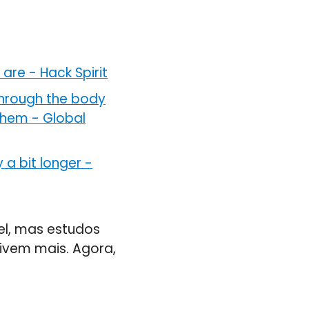
 are
-
Hack Spirit
through the body
 them
-
Global
 a bit longer
-
vel, mas estudos
ivem mais. Agora,