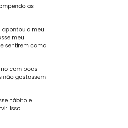
rompendo as
e apontou o meu
iasse meu
se sentirem como
mesmo com boas
as não gostassem
sse hábito e
ir. Isso