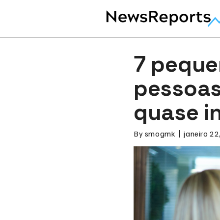
7 peque
pessoas
quase i
By
smogmk
janeiro 22