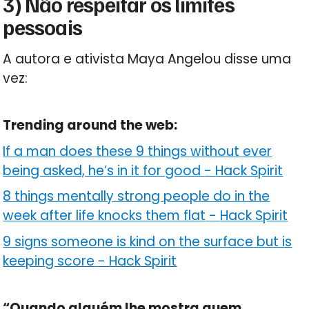
3) Não respeitar os limites
pessoais
A autora e ativista Maya Angelou disse uma
vez:
Trending around the web:
If a man does these 9 things without ever
being asked, he’s in it for good
-
Hack Spirit
8 things mentally strong people do in the
week after life knocks them flat
-
Hack Spirit
9 signs someone is kind on the surface but is
keeping score
-
Hack Spirit
“Quando alguém lhe mostra quem