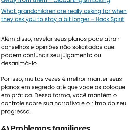
away from them
-
Global English Editing
What grandchildren are really asking for when
they ask you to stay a bit longer
-
Hack Spirit
Além disso, revelar seus planos pode atrair
conselhos e opiniões não solicitados que
podem confundir seu julgamento ou
desanimá-lo.
Por isso, muitas vezes é melhor manter seus
planos em segredo até que você os coloque
em prática. Dessa forma, você mantém o
controle sobre sua narrativa e o ritmo do seu
progresso.
4) Problemas familiares