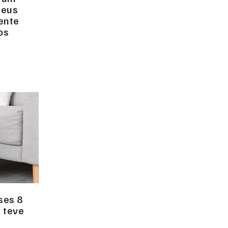
seus
ente
os
ses 8
 teve