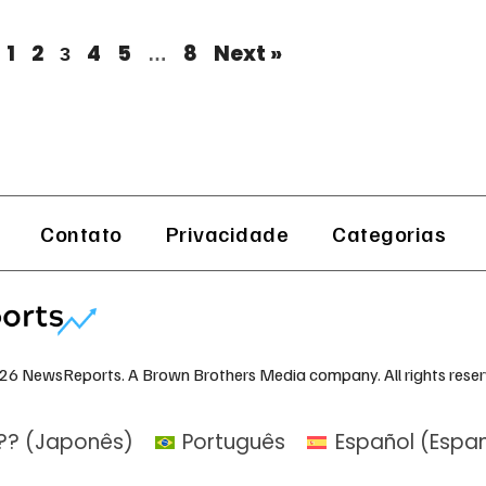
1
2
4
5
8
Next »
3
…
Contato
Privacidade
Categorias
26 NewsReports. A Brown Brothers Media company. All rights reser
??
(
Japonês
)
Português
Español
(
Espa