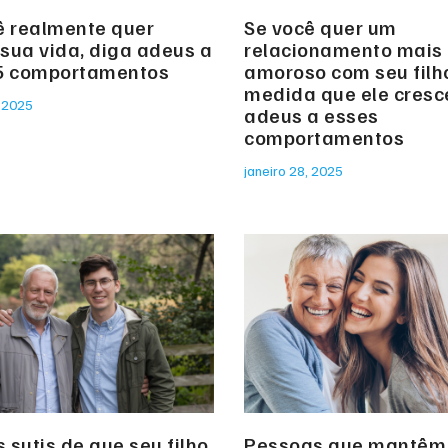
ê realmente quer
Se você quer um
sua vida, diga adeus a
relacionamento mais
5 comportamentos
amoroso com seu filh
medida que ele cresc
, 2025
adeus a esses
comportamentos
janeiro 28, 2025
s sutis de que seu filho
Pessoas que mantêm