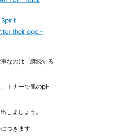
em flat
-
Hack
Spirit
ter their age
-
大事なのは「継続する
、トナーで肌のpH
き出しましょう。
身につきます。