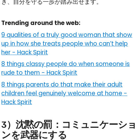
き、自分を守る一歩が踏み出せます。
Trending around the web:
9 qualities of a truly good woman that show
up in how she treats people who can’t help
her
-
Hack Spirit
8 things classy people do when someone is
rude to them
-
Hack Spirit
8 things parents do that make their adult
children feel genuinely welcome at home
-
Hack Spirit
3）沈黙の罰：コミュニケーショ
ンを武器にする