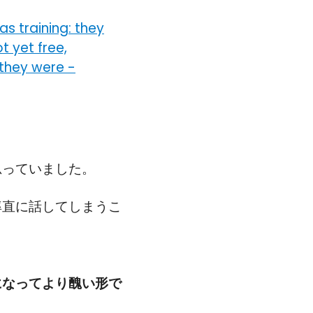
as training: they
 yet free,
 they were
-
思っていました。
率直に話してしまうこ
になってより醜い形で