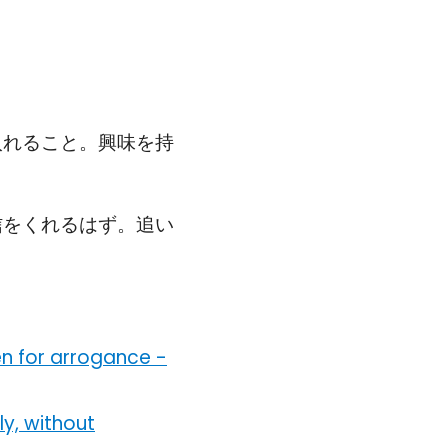
」
入れること。興味を持
信をくれるはず。追い
en for arrogance
-
y, without