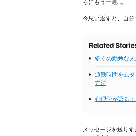
らにもう一通…。
今思い返すと、自分
Related Stori
多くの勤勉な人
通勤時間をムダ
方法
心理学が語る：
メッセージを送りす