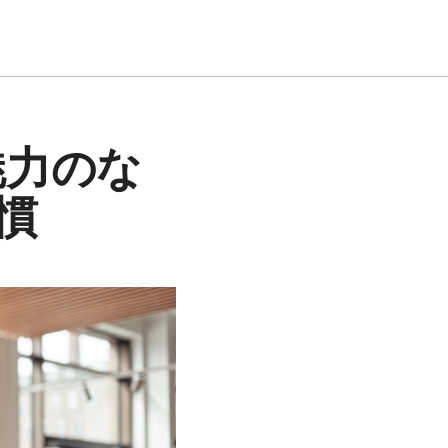
魅力のな
慣