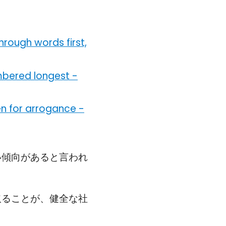
hrough words first,
mbered longest
-
en for arrogance
-
い傾向があると言われ
取ることが、健全な社