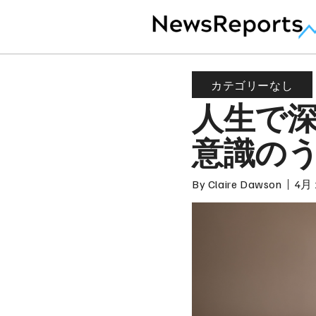
カテゴリーなし
人生で
意識のう
By
Claire Dawson
4月 