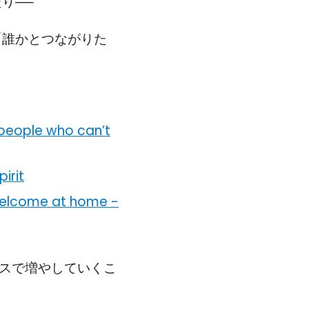
り──
「誰かとつながりた
 people who can’t
irit
y welcome at home
-
ースで増やしていくこ