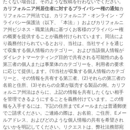
たくない場合は、そのような投稿を行わないでください。
カリフォルニア州居住者に対するプライバシー権の通知
カ
リフォルニア州法では、カリフォルニア・オンライン・プ
ライバシー保護法（以下、「本法」）およびカリフォルニ
ア州ビジネス・職業法典に基づくお客様のプライバシー権
の概要を提供することが義務付けられています。同法によ
り義務付けられているとおり、当社は、当社サイトを通じ
て収集する個人情報のカテゴリー、および当該個人情報が
ダイレクトマーケティング目的で共有される可能性のある
第三者の個人または事業体のカテゴリーを、利用者の要求
に応じて提供します。(1)当社が収集する個人情報のカテゴ
リーと、その情報を共有する第三者、(2)それらの第三者の
名前と住所、(3)それらの企業が販売する製品の例。カリフ
ォルニア州法はさらに、上記の情報を共有したくない相手
を管理できるようにすることを義務付けています。この情
報を入手するには、下記の住所までEメールまたは普通郵便
でご請求ください。ご連絡の際は、お名前、ご住所、Eメー
ルアドレス、およびどのような個人情報の共有を希望され
ないかを明記してください。リクエストは、弊社法務部宛